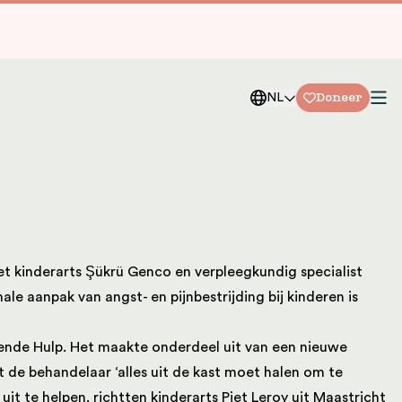
Doneer
NL
et kinderarts Şükrü Genco en verpleegkundig specialist
e aanpak van angst- en pijnbestrijding bij kinderen is
sende Hulp. Het maakte onderdeel uit van een nieuwe
at de behandelaar ‘alles uit de kast moet halen om te
it te helpen, richtten kinderarts Piet Leroy uit Maastricht