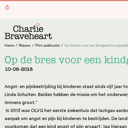
Ga naar de inhoud
Home
/
Nieuws
/
Print publicatie
/
Op de bres voor een kindgerichte aanpa
Op de bres voor een kin
10-08-2018
Angst- en pijnbestrijding bij kinderen staat sinds vijf j
Linda Schuiten. Beiden hebben de missie om het onderwerp l
immens groot.”
In 2013 was OLVG het eerste ziekenhuis dat lachgas aanb
aanpak om angst en pijn bij kinderen te bestrijden. De lan
voorkomen dat een kind angst of pijn ervaart’, lag hieraan