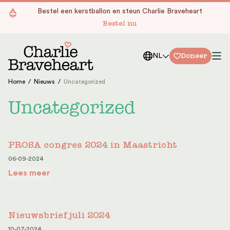
Ga naar de inhoud
Bestel een kerstballon en steun Charlie Braveheart
Bestel nu
Doneer
NL
Home
/
Nieuws
/
Uncategorized
Uncategorized
PROSA congres 2024 in Maastricht
06-09-2024
Lees meer
Nieuwsbrief juli 2024
10-07-2024