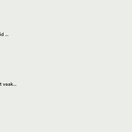
 ...
 vaak...