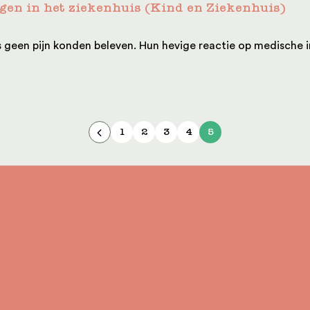
ingen in het ziekenhuis (Kind en Ziekenhuis)
 geen pijn konden beleven. Hun hevige reactie op medische in
1
2
3
4
5