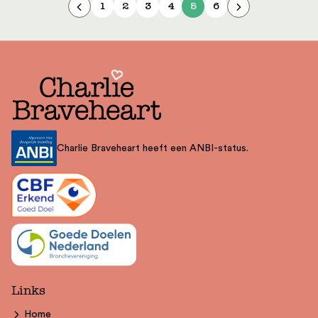
1
2
3
4
5
6
Charlie Braveheart heeft een ANBI-status.
Links
Home